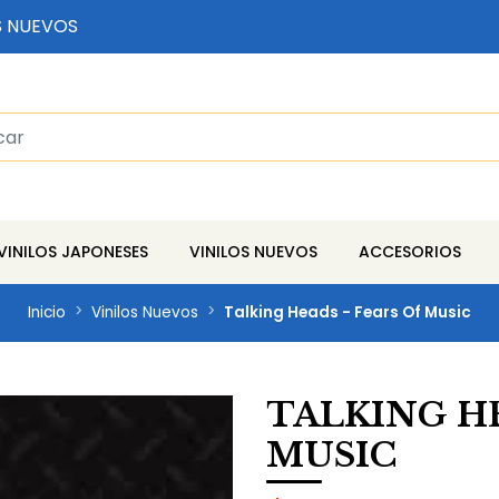
S NUEVOS
VINILOS JAPONESES
VINILOS NUEVOS
ACCESORIOS
Inicio
Vinilos Nuevos
Talking Heads - Fears Of Music
TALKING HE
MUSIC