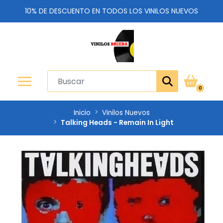
10% DE DESCUENTO EN TODOS LOS VINILOS NUEVOS
0
Inicio
Vinilos Nuevos
Talking Heads - Remain In Light