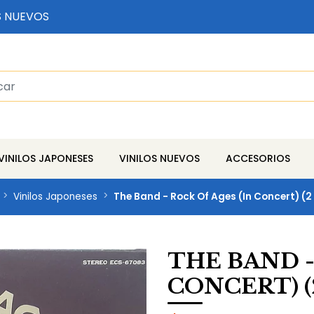
S NUEVOS
VINILOS JAPONESES
VINILOS NUEVOS
ACCESORIOS
Vinilos Japoneses
The Band - Rock Of Ages (In Concert) (2
THE BAND -
CONCERT) (