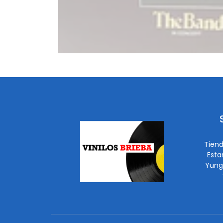
Tiend
Esta
Yung