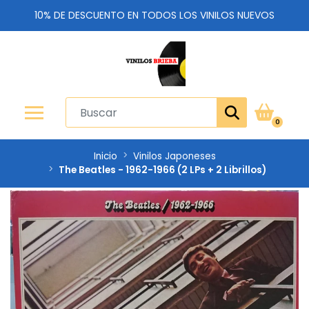
10% DE DESCUENTO EN TODOS LOS VINILOS NUEVOS
0
Inicio
Vinilos Japoneses
The Beatles - 1962-1966 (2 LPs + 2 Librillos)