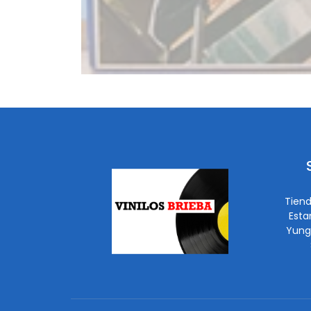
Tiend
Esta
Yung