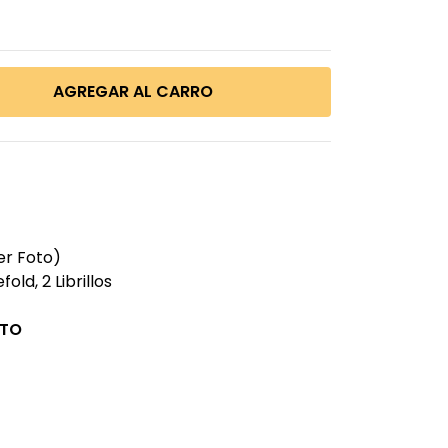
er Foto)
old, 2 Librillos
CTO