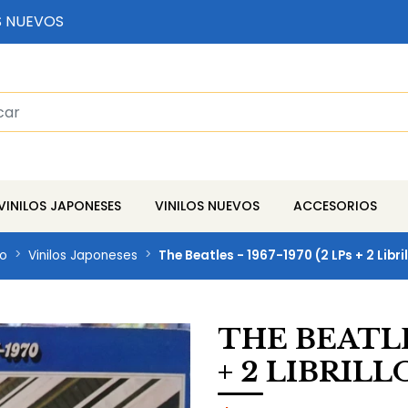
S NUEVOS
VINILOS JAPONESES
VINILOS NUEVOS
ACCESORIOS
io
Vinilos Japoneses
The Beatles - 1967-1970 (2 LPs + 2 Libril
THE BEATLES
+ 2 LIBRILL