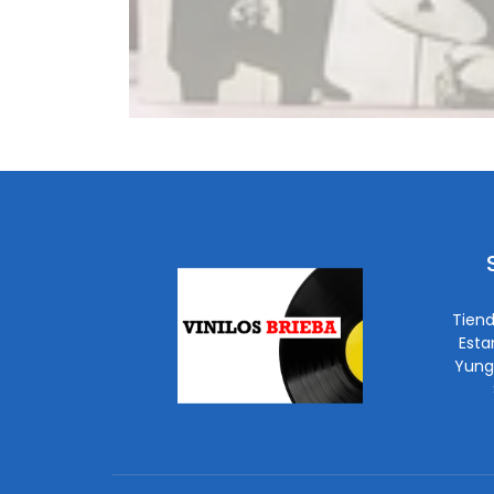
Tiend
Esta
Yung