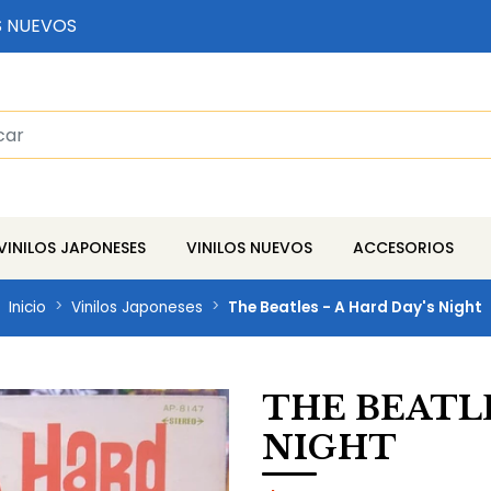
S NUEVOS
VINILOS JAPONESES
VINILOS NUEVOS
ACCESORIOS
Inicio
Vinilos Japoneses
The Beatles - A Hard Day's Night
THE BEATLE
NIGHT