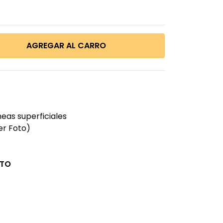
neas superficiales
er Foto)
CTO