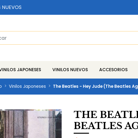
S NUEVOS
VINILOS JAPONESES
VINILOS NUEVOS
ACCESORIOS
o
Vinilos Japoneses
The Beatles - Hey Jude (The Beatles Ag
THE BEATLE
BEATLES AG