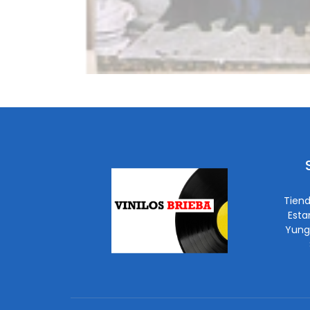
Tiend
Esta
Yung