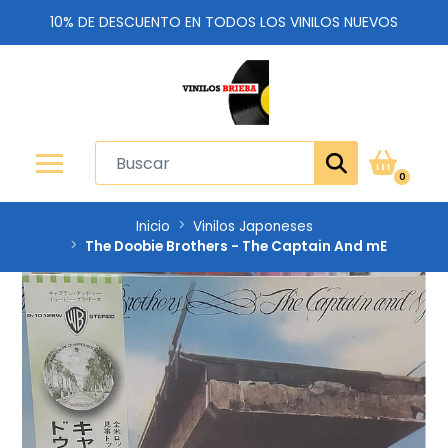
10% DE DESCUENTO EN TODOS LOS VINILOS NUEVOS
0
Inicio
Vinilos Japoneses
The Doobie Brothers - The Captain And mE