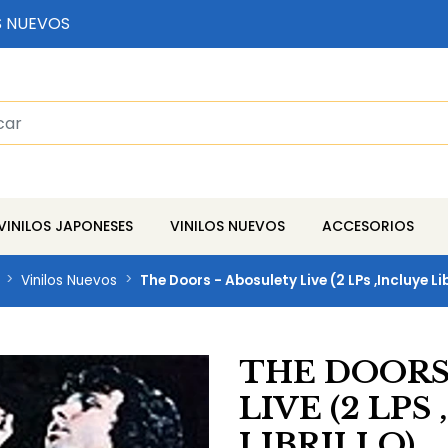
S NUEVOS
VINILOS JAPONESES
VINILOS NUEVOS
ACCESORIOS
Vinilos Nuevos
The Doors - Abosulety Live (2 LPs ,Incluye Lib
THE DOORS
LIVE (2 LPS
LIBRILLO)