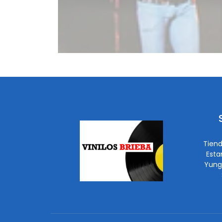
Tiend
Esta
Yung