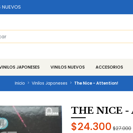
S NUEVOS
VINILOS JAPONESES
VINILOS NUEVOS
ACCESORIOS
Inicio
Vinilos Japoneses
The Nice - Attention!
THE NICE -
$24.300
$27.000