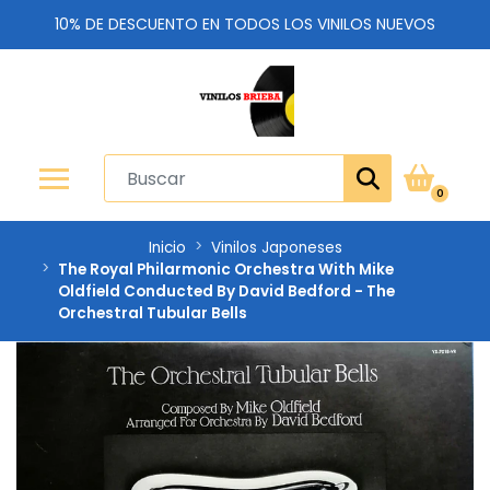
10% DE DESCUENTO EN TODOS LOS VINILOS NUEVOS
0
Inicio
Vinilos Japoneses
The Royal Philarmonic Orchestra With Mike
Oldfield Conducted By David Bedford - The
Orchestral Tubular Bells