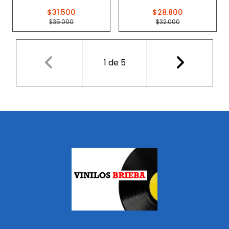
$31.500
$28.800
$35.000
$32.000
1
de
5