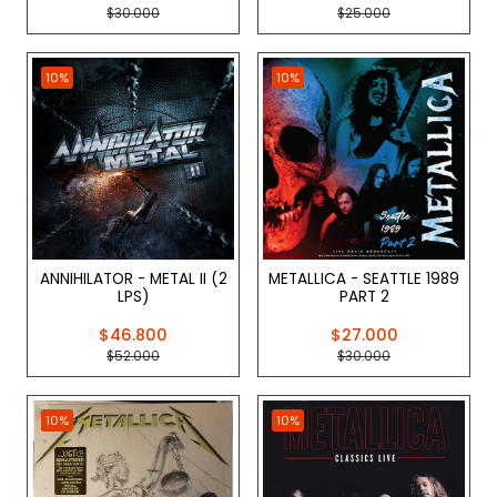
$30.000
$25.000
10%
10%
ANNIHILATOR - METAL II (2
METALLICA - SEATTLE 1989
LPS)
PART 2
$46.800
$27.000
$52.000
$30.000
10%
10%