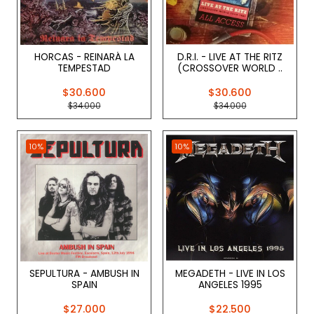
HORCAS - REINARÁ LA
D.R.I. - LIVE AT THE RITZ
TEMPESTAD
(CROSSOVER WORLD ..
$30.600
$30.600
$34.000
$34.000
10%
10%
SEPULTURA - AMBUSH IN
MEGADETH - LIVE IN LOS
SPAIN
ANGELES 1995
$27.000
$22.500