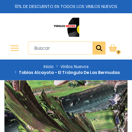
10% DE DESCUENTO EN TODOS LOS VINILOS NUEVOS
0
Inicio
Vinilos Nuevos
Tobías Alcayota - El Triángulo De Las Bermudas