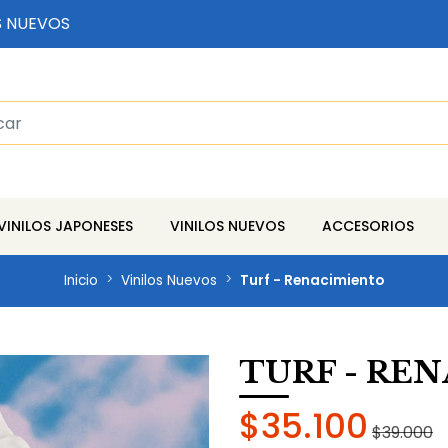
S NUEVOS
VINILOS JAPONESES
VINILOS NUEVOS
ACCESORIOS
Inicio
Vinilos Nuevos
Turf - Renacimiento
TURF - RE
$35.100
$39.000