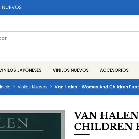
S NUEVOS
VINILOS JAPONESES
VINILOS NUEVOS
ACCESORIOS
Inicio
Vinilos Nuevos
Van Halen - Women And Children Firs
VAN HALEN
CHILDREN 