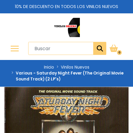
10% DE DESCUENTO EN TODOS LOS VINILOS NUEVOS
0
Inicio
Vinilos Nuevos
Various - Saturday Night Fever (The Original Movie
Sound Track) (2 LP's)