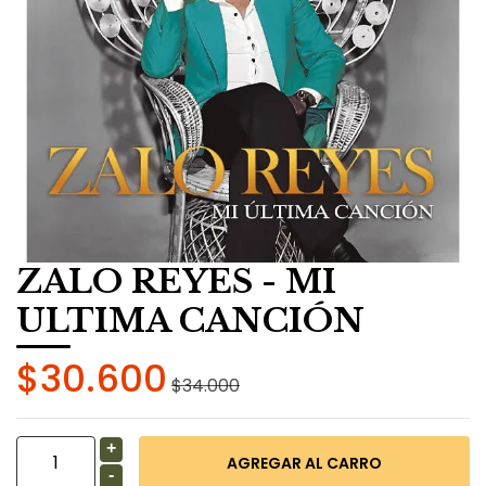
ZALO REYES - MI
ULTIMA CANCIÓN
$30.600
$34.000
+
-