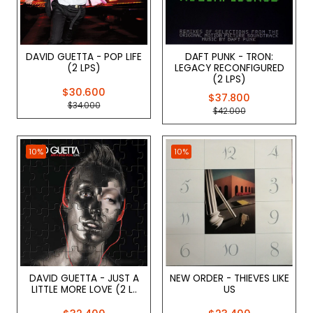
DAVID GUETTA - POP LIFE
DAFT PUNK - TRON:
(2 LPS)
LEGACY RECONFIGURED
(2 LPS)
$30.600
$37.800
$34.000
$42.000
10%
10%
DAVID GUETTA - JUST A
NEW ORDER - THIEVES LIKE
LITTLE MORE LOVE (2 L..
US