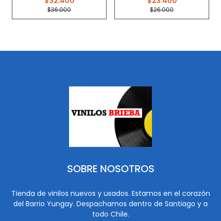
$32.400
$23.400
$36.000
$26.000
SOBRE NOSOTROS
Tienda de vinilos nuevos y usados. Estamos en el corazón
del Barrio Yungay. Despachamos dentro de Santiago y a
todo Chile.