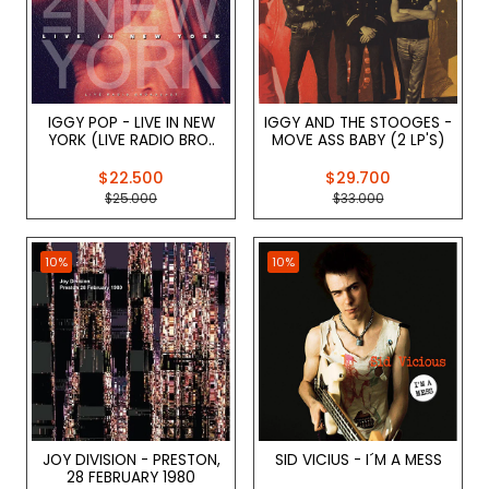
IGGY POP - LIVE IN NEW
IGGY AND THE STOOGES -
YORK (LIVE RADIO BRO..
MOVE ASS BABY (2 LP'S)
$22.500
$29.700
$25.000
$33.000
10%
10%
JOY DIVISION - PRESTON,
SID VICIUS - I´M A MESS
28 FEBRUARY 1980