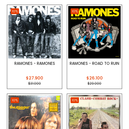
10%
10%
RAMONES - RAMONES
RAMONES - ROAD TO RUIN
$27.900
$26.100
$31.000
$29.000
10%
10%