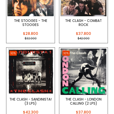
THE STOOGES - THE
THE CLASH - COMBAT
STOOGES
ROCK
$28.800
$37.800
$32.000
$42.000
10%
10%
THE CLASH - SANDINISTA!
THE CLASH - LONDON
(3 LPS)
CALLING (2 LPS)
$42.300
$37.800