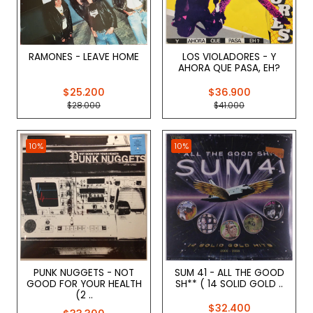
RAMONES - LEAVE HOME
LOS VIOLADORES - Y
AHORA QUE PASA, EH?
$25.200
$36.900
$28.000
$41.000
10%
10%
PUNK NUGGETS - NOT
SUM 41 - ALL THE GOOD
GOOD FOR YOUR HEALTH
SH** ( 14 SOLID GOLD ..
(2 ..
$32.400