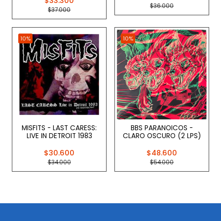
$33.300
$36.000
$37.000
10%
10%
MISFITS - LAST CARESS:
BBS PARANOICOS -
LIVE IN DETROIT 1983
CLARO OSCURO (2 LPS)
$30.600
$48.600
$34.000
$54.000