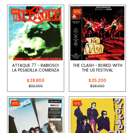
10%
10%
ATTAQUE 77 - RABIOSO!
THE CLASH - BORED WITH
LA PESADILLA COMIENZA
THE US FESTIVAL
$28.800
$25.200
$32.000
$28.000
10%
10%