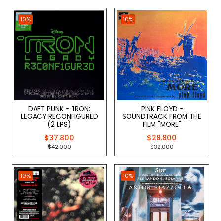
10%
10%
DAFT PUNK - TRON:
PINK FLOYD -
LEGACY RECONFIGURED
SOUNDTRACK FROM THE
(2 LPS)
FILM "MORE"
$37.800
$28.800
$42.000
$32.000
10%
10%