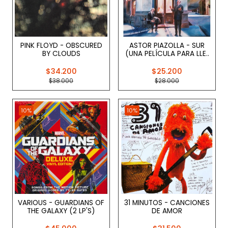
PINK FLOYD - OBSCURED
ASTOR PIAZOLLA - SUR
BY CLOUDS
(UNA PELÍCULA PARA LLE..
$34.200
$25.200
$38.000
$28.000
10%
10%
VARIOUS - GUARDIANS OF
31 MINUTOS - CANCIONES
THE GALAXY (2 LP'S)
DE AMOR