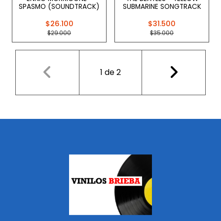
SPASMO (SOUNDTRACK)
SUBMARINE SONGTRACK
$26.100
$31.500
$29.000
$35.000
1
de
2