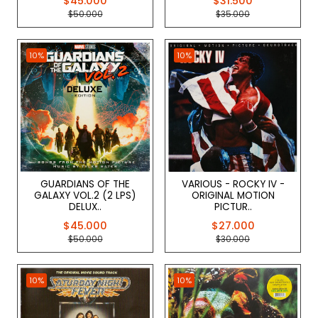
$45.000
$31.500
$50.000
$35.000
10%
10%
GUARDIANS OF THE
VARIOUS - ROCKY IV -
GALAXY VOL.2 (2 LPS)
ORIGINAL MOTION
DELUX..
PICTUR..
$45.000
$27.000
$50.000
$30.000
10%
10%