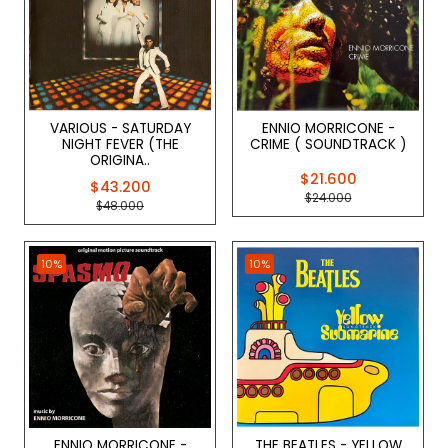
VARIOUS - SATURDAY
ENNIO MORRICONE -
NIGHT FEVER (THE
CRIME ( SOUNDTRACK )
ORIGINA..
$21.600
$43.200
$24.000
$48.000
10%
10%
ENNIO MORRICONE -
THE BEATLES - YELLOW