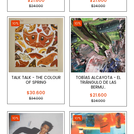
$21.600
$21.600
$24.000
$24.000
10%
10%
TALK TALK - THE COLOUR
TOBÍAS ALCAYOTA - EL
OF SPRING
TRIÁNGULO DE LAS
BERMU..
$30.600
$21.600
$34.000
$24.000
10%
10%