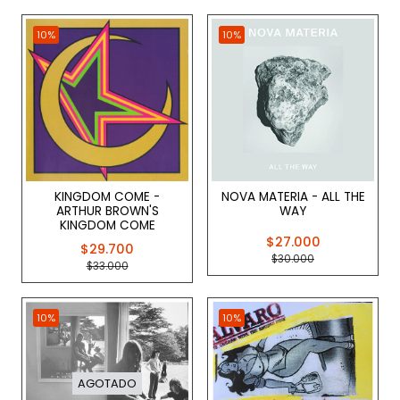
10%
10%
KINGDOM COME -
NOVA MATERIA - ALL THE
ARTHUR BROWN'S
WAY
KINGDOM COME
$27.000
$29.700
$30.000
$33.000
10%
10%
AGOTADO