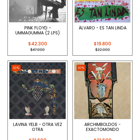
PINK FLOYD -
ÁLVARO - ES TAN LINDA
UMMAGUMMA (2 LPS)
$42.300
$19.800
$47.000
$22.000
10%
10%
LAVINA YELB - OTRA VEZ
ARCHIMBOLDOS -
OTRA
EXACTOMONDO